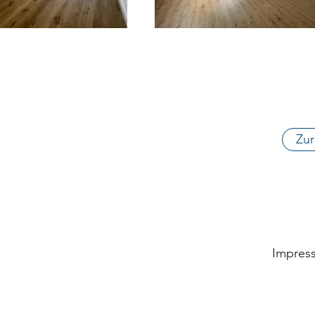
Zur
Impres