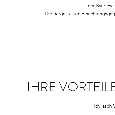
der Baubesc
Die dargestellten Einrichtungsge
IHRE VORTEIL
Idyllisc